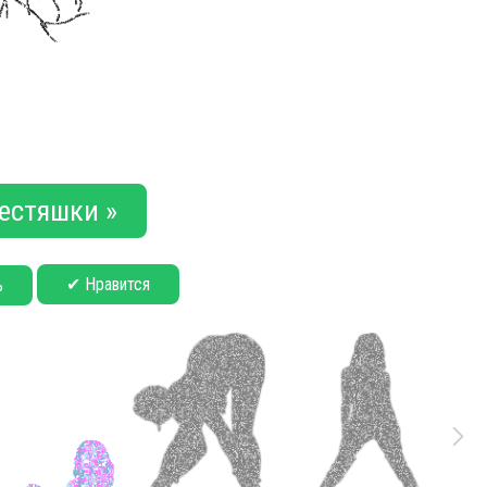
естяшки »
✔ Нравится
ь