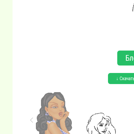
Бл
↓ Скачат