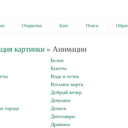
ии
Открытки
Блог
Поиск
Обрат
ция картинки
»
Анимации
Белки
Букеты
еты
Вода и огонь
Восьмое марта
Добрый вечер
Девушки
и города
Деньги
Динозавры
Драконы