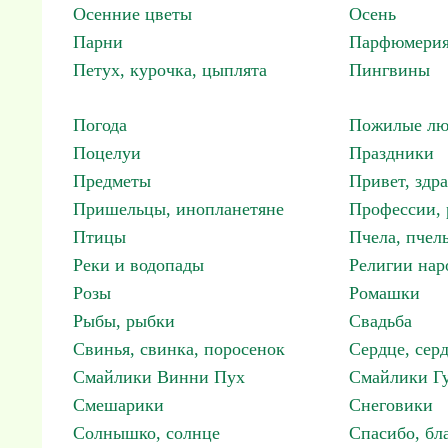
Осенние цветы
Осень
Парни
Парфюмерия
Петух, курочка, цыплята
Пингвины
Погода
Пожилые лю
Поцелуи
Праздники
Предметы
Привет, здр
Пришельцы, инопланетяне
Профессии, 
Птицы
Пчела, пчел
Реки и водопады
Религии нар
Розы
Ромашки
Рыбы, рыбки
Свадьба
Свинья, свинка, поросенок
Сердце, сер
Смайлики Винни Пух
Смайлики Гу
Смешарики
Снеговики
Солнышко, солнце
Спасибо, бл