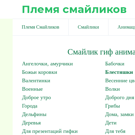
Племя смайликов
Племя Смайликов
Смайлики
Анимац
Смайлик гиф анима
Ангелочки, амурчики
Бабочки
Божьи коровки
Блестяшки
Валентинки
Весенние цв
Военные
Волки
Доброе утро
Доброго дня
Города
Грибы
Дельфины
Дома, замки 
Деревья
Дети
Для презентаций гифки
Для тебя