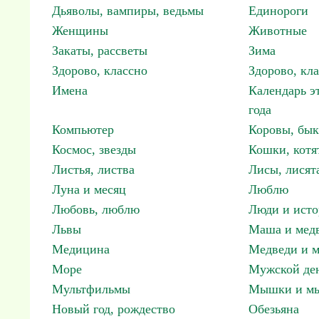
Дьяволы, вампиры, ведьмы
Единороги
Женщины
Животные
Закаты, рассветы
Зима
Здорово, классно
Здорово, кл
Имена
Календарь э
года
Компьютер
Коровы, бы
Космос, звезды
Кошки, котя
Листья, листва
Лисы, лисят
Луна и месяц
Люблю
Любовь, люблю
Люди и исто
Львы
Маша и мед
Медицина
Медведи и м
Море
Мужской ден
Мультфильмы
Мышки и м
Новый год, рождество
Обезьяна