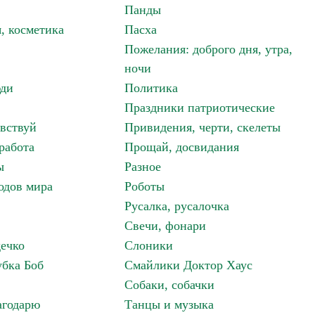
Панды
, косметика
Пасха
Пожелания: доброго дня, утра,
ночи
ди
Политика
Праздники патриотические
авствуй
Привидения, черти, скелеты
работа
Прощай, досвидания
ы
Разное
одов мира
Роботы
Русалка, русалочка
Свечи, фонари
дечко
Слоники
бка Боб
Смайлики Доктор Хаус
Собаки, собачки
агодарю
Танцы и музыка