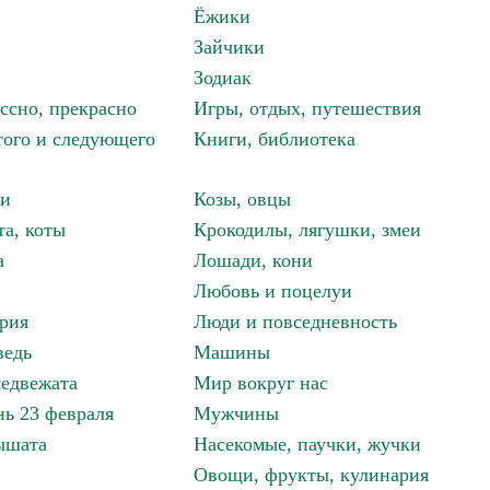
Ёжики
Зайчики
Зодиак
ассно, прекрасно
Игры, отдых, путешествия
того и следующего
Книги, библиотека
ки
Козы, овцы
та, коты
Крокодилы, лягушки, змеи
а
Лошади, кони
Любовь и поцелуи
рия
Люди и повседневность
ведь
Машины
едвежата
Мир вокруг нас
ь 23 февраля
Мужчины
ышата
Насекомые, паучки, жучки
Овощи, фрукты, кулинария