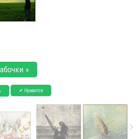
абочки »
✔ Нравится
ь