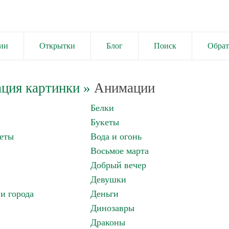
ии
Открытки
Блог
Поиск
Обрат
ция картинки
»
Анимации
Белки
Букеты
еты
Вода и огонь
Восьмое марта
Добрый вечер
Девушки
и города
Деньги
Динозавры
Драконы