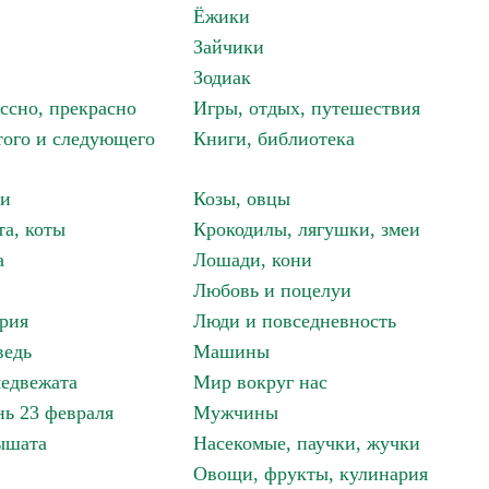
Ёжики
Зайчики
Зодиак
ассно, прекрасно
Игры, отдых, путешествия
того и следующего
Книги, библиотека
ки
Козы, овцы
та, коты
Крокодилы, лягушки, змеи
а
Лошади, кони
Любовь и поцелуи
рия
Люди и повседневность
ведь
Машины
едвежата
Мир вокруг нас
ь 23 февраля
Мужчины
ышата
Насекомые, паучки, жучки
Овощи, фрукты, кулинария