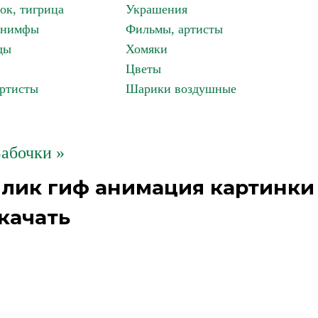
ок, тигрица
Украшения
, нимфы
Фильмы, артисты
ды
Хомяки
Цветы
артисты
Шарики воздушные
абочки »
йлик гиф анимация картинки
качать