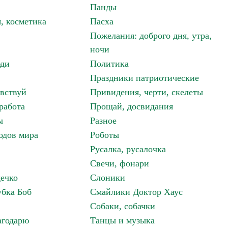
Панды
, косметика
Пасха
Пожелания: доброго дня, утра,
ночи
ди
Политика
Праздники патриотические
авствуй
Привидения, черти, скелеты
работа
Прощай, досвидания
ы
Разное
одов мира
Роботы
Русалка, русалочка
Свечи, фонари
дечко
Слоники
бка Боб
Смайлики Доктор Хаус
Собаки, собачки
агодарю
Танцы и музыка