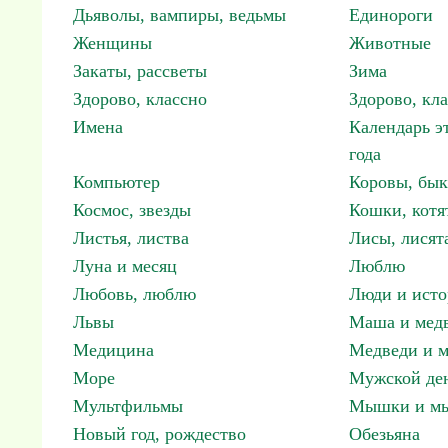
Дьяволы, вампиры, ведьмы
Единороги
Женщины
Животные
Закаты, рассветы
Зима
Здорово, классно
Здорово, кл
Имена
Календарь э
года
Компьютер
Коровы, бы
Космос, звезды
Кошки, котя
Листья, листва
Лисы, лисят
Луна и месяц
Люблю
Любовь, люблю
Люди и исто
Львы
Маша и мед
Медицина
Медведи и м
Море
Мужской ден
Мультфильмы
Мышки и м
Новый год, рождество
Обезьяна