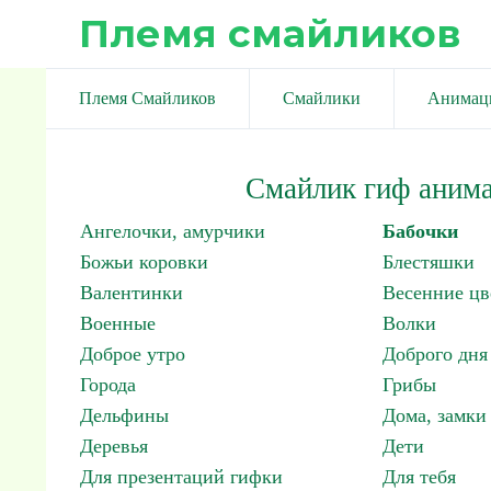
Племя смайликов
Племя Смайликов
Смайлики
Анимац
Смайлик гиф анима
Ангелочки, амурчики
Бабочки
Божьи коровки
Блестяшки
Валентинки
Весенние цв
Военные
Волки
Доброе утро
Доброго дня
Города
Грибы
Дельфины
Дома, замки 
Деревья
Дети
Для презентаций гифки
Для тебя