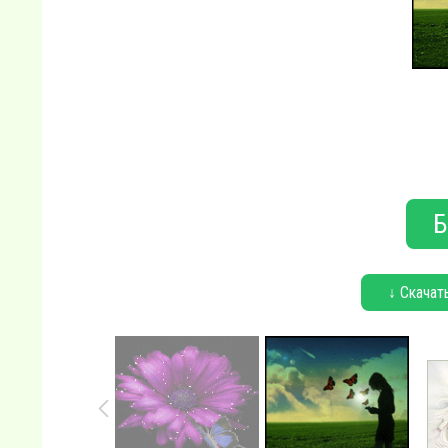
Б
↓ Скачат