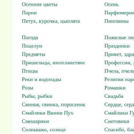
Осенние цветы
Осень
Парни
Парфюмерия
Петух, курочка, цыплята
Пингвины
Погода
Пожилые лю
Поцелуи
Праздники
Предметы
Привет, здр
Пришельцы, инопланетяне
Профессии, 
Птицы
Пчела, пчел
Реки и водопады
Религии нар
Розы
Ромашки
Рыбы, рыбки
Свадьба
Свинья, свинка, поросенок
Сердце, сер
Смайлики Винни Пух
Смайлики Гу
Смешарики
Снеговики
Солнышко, солнце
Спасибо, бл