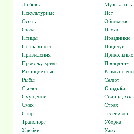
Любовь
Музыка и т
Некультурные
Нет
Осень
Обнимемся
Очки
Пасха
Птицы
Праздники
Понравилось
Поцелуи
Привидения
Прикольные
Провожу время
Прощание
Разноцветные
Размышлени
Рыбы
Салют
Скелет
Свадьба
Смущение
Солнце, со
Смех
Страх
Спорт
Телевизор
Транспорт
Уборка
Улыбки
Ужас