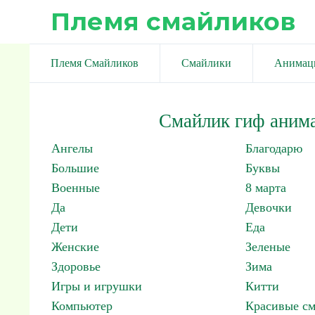
Племя смайликов
Племя Смайликов
Смайлики
Анимац
Смайлик гиф аним
Ангелы
Благодарю
Большие
Буквы
Военные
8 марта
Да
Девочки
Дети
Еда
Женские
Зеленые
Здоровье
Зима
Игры и игрушки
Китти
Компьютер
Красивые с