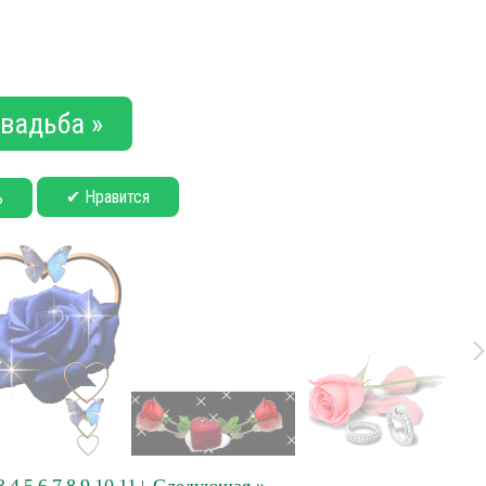
вадьба »
✔ Нравится
ь