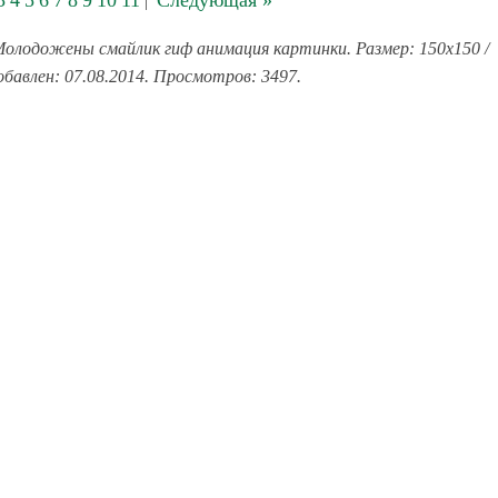
3
4
5
6
7
8
9
10
11
Следующая »
|
олодожены смайлик гиф анимация картинки. Размер: 150x150 /
обавлен: 07.08.2014. Просмотров: 3497.