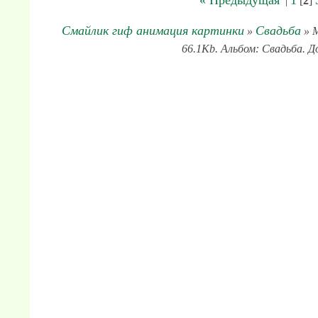
« Предыдущая
1
|
[
2
]
Смайлик гиф анимация картинки
Свадьба
»
» М
66.1Kb. Альбом: Свадьба. Д