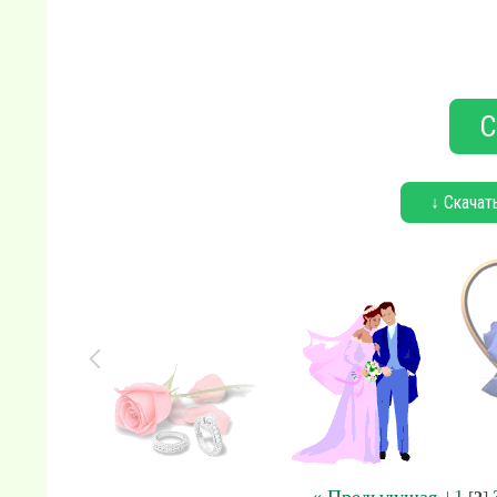
С
↓ Скачат