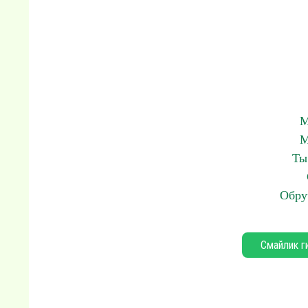
М
М
Ты
Обру
Смайлик г