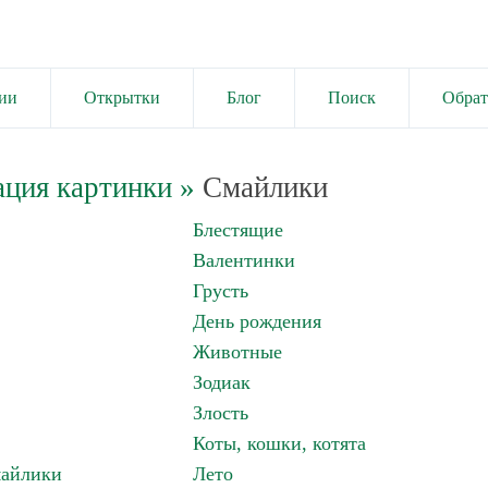
ии
Открытки
Блог
Поиск
Обрат
ация картинки
»
Смайлики
Блестящие
Валентинки
Грусть
День рождения
Животные
Зодиак
Злость
Коты, кошки, котята
майлики
Лето