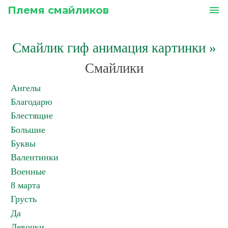
Племя смайликов
menu
Смайлик гиф анимация картинки
»
Смайлики
Ангелы
Благодарю
Блестящие
Большие
Буквы
Валентинки
Военные
8 марта
Грусть
Да
Девочки