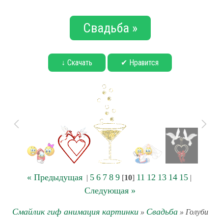
Свадьба »
↓ Скачать
✔ Нравится
« Предыдущая
5
6
7
8
9
11
12
13
14
15
|
[
10
]
|
Следующая »
Смайлик гиф анимация картинки
Свадьба
»
» Голуби