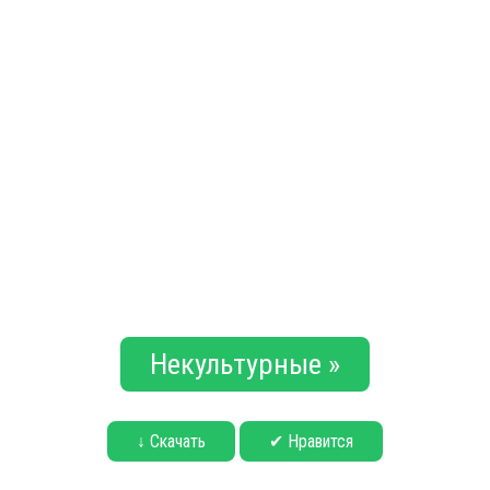
Некультурные »
↓ Скачать
✔ Нравится