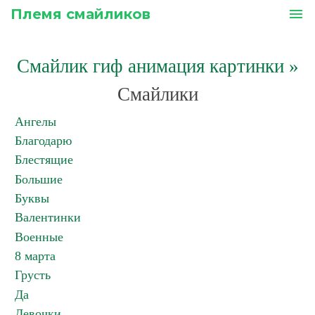
Племя смайликов
menu
Смайлик гиф анимация картинки
»
Смайлики
Ангелы
Благодарю
Блестящие
Большие
Буквы
Валентинки
Военные
8 марта
Грусть
Да
Девочки