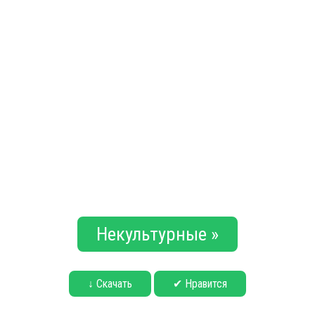
Некультурные »
↓ Скачать
✔ Нравится