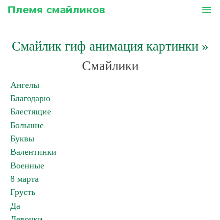
Племя смайликов
menu
Смайлик гиф анимация картинки
»
Смайлики
Ангелы
Благодарю
Блестящие
Большие
Буквы
Валентинки
Военные
8 марта
Грусть
Да
Девочки