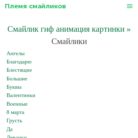
Племя смайликов
menu
Смайлик гиф анимация картинки
»
Смайлики
Ангелы
Благодарю
Блестящие
Большие
Буквы
Валентинки
Военные
8 марта
Грусть
Да
Девочки