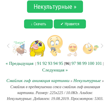
Некультурные »
↓ Скачать
✔ Нравится
« Предыдущая
91
92
93
94
95
97
98
99
100
101
|
[
96
]
|
Следующая »
Смайлик гиф анимация картинки
Некультурные
»
»
Смайлик в предвкушении секса смайлик гиф анимация
картинки. Размер: 225x225 / 10.0Kb. Альбом:
Некультурные. Добавлен: 19.08.2019. Просмотров: 5303.