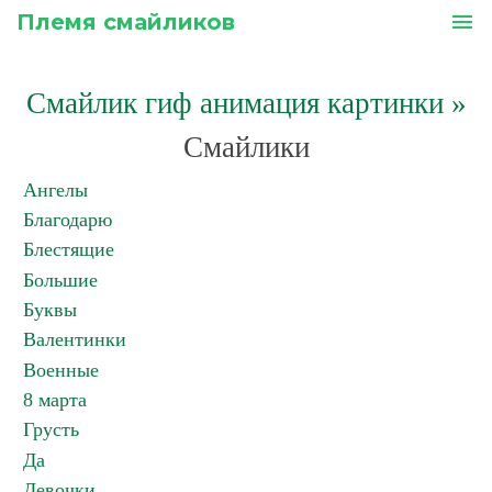
Племя смайликов
menu
Смайлик гиф анимация картинки
»
Смайлики
Ангелы
Благодарю
Блестящие
Большие
Буквы
Валентинки
Военные
8 марта
Грусть
Да
Девочки