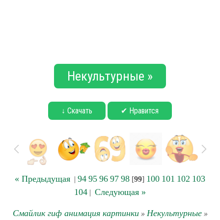
Некультурные »
↓ Скачать
✔ Нравится
« Предыдущая
94
95
96
97
98
100
101
102
103
|
[
99
]
104
Следующая »
|
Смайлик гиф анимация картинки
Некультурные
»
»