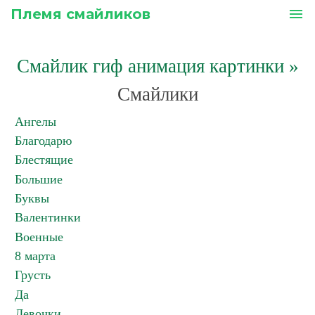
Племя смайликов
menu
Смайлик гиф анимация картинки
»
Смайлики
Ангелы
Благодарю
Блестящие
Большие
Буквы
Валентинки
Военные
8 марта
Грусть
Да
Девочки