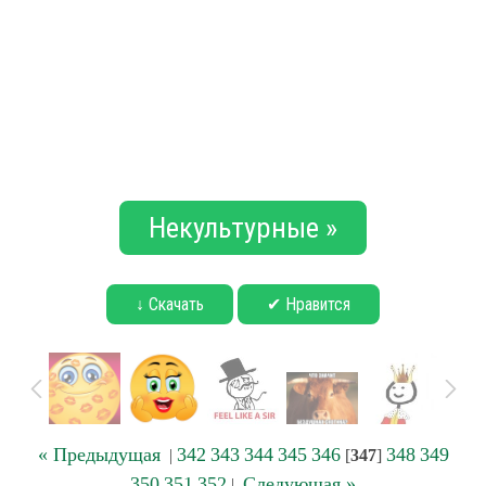
Некультурные »
↓ Скачать
✔ Нравится
« Предыдущая
342
343
344
345
346
348
349
|
[
347
]
350
351
352
Следующая »
|