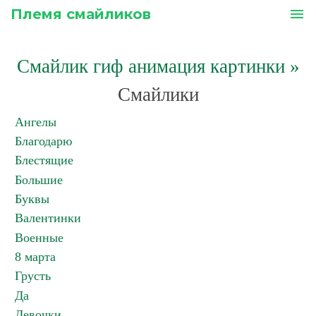
Племя смайликов
menu
Смайлик гиф анимация картинки
»
Смайлики
Ангелы
Благодарю
Блестящие
Большие
Буквы
Валентинки
Военные
8 марта
Грусть
Да
Девочки