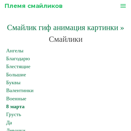
Племя смайликов
menu
Смайлик гиф анимация картинки
»
Смайлики
Ангелы
Благодарю
Блестящие
Большие
Буквы
Валентинки
Военные
8 марта
Грусть
Да
Девочки