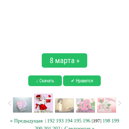
8 марта »
↓ Скачать
✔ Нравится
« Предыдущая
192
193
194
195
196
198
199
|
[
197
]
200
201
202
Следующая »
|