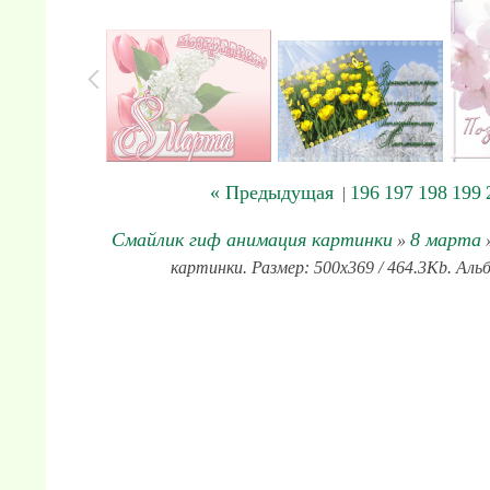
« Предыдущая
196
197
198
199
|
Смайлик гиф анимация картинки
8 марта
»
»
картинки. Размер: 500x369 / 464.3Kb. Аль