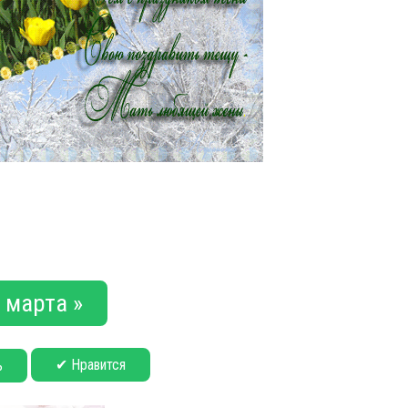
 марта »
✔ Нравится
ь