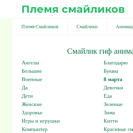
Племя смайликов
Племя Смайликов
Смайлики
Анимац
Смайлик гиф аним
Ангелы
Благодарю
Большие
Буквы
Военные
8 марта
Да
Девочки
Дети
Еда
Женские
Зеленые
Здоровье
Зима
Игры и игрушки
Китти
Компьютер
Красивые с