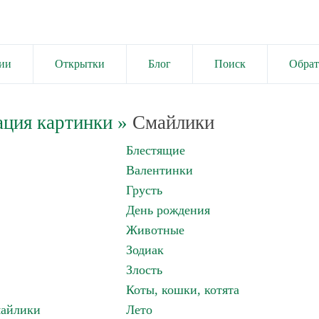
ии
Открытки
Блог
Поиск
Обрат
ация картинки
»
Смайлики
Блестящие
Валентинки
Грусть
День рождения
Животные
Зодиак
Злость
Коты, кошки, котята
майлики
Лето