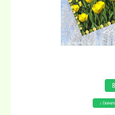
8
↓ Скачат