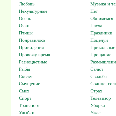
Любовь
Музыка и т
Некультурные
Нет
Осень
Обнимемся
Очки
Пасха
Птицы
Праздники
Понравилось
Поцелуи
Привидения
Прикольные
Провожу время
Прощание
Разноцветные
Размышлени
Рыбы
Салют
Скелет
Свадьба
Смущение
Солнце, со
Смех
Страх
Спорт
Телевизор
Транспорт
Уборка
Улыбки
Ужас