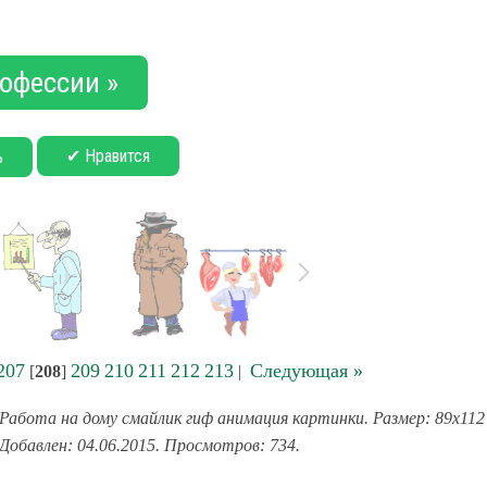
офессии »
✔ Нравится
ь
207
209
210
211
212
213
Следующая »
[
208
]
|
Работа на дому смайлик гиф анимация картинки. Размер: 89x112 
Добавлен: 04.06.2015. Просмотров: 734.