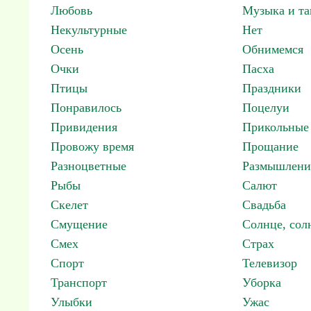
Любовь
Музыка и т
Некультурные
Нет
Осень
Обнимемся
Очки
Пасха
Птицы
Праздники
Понравилось
Поцелуи
Привидения
Прикольные
Провожу время
Прощание
Разноцветные
Размышлени
Рыбы
Салют
Скелет
Свадьба
Смущение
Солнце, со
Смех
Страх
Спорт
Телевизор
Транспорт
Уборка
Улыбки
Ужас