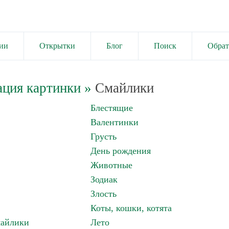
ии
Открытки
Блог
Поиск
Обрат
ация картинки
»
Смайлики
Блестящие
Валентинки
Грусть
День рождения
Животные
Зодиак
Злость
Коты, кошки, котята
майлики
Лето