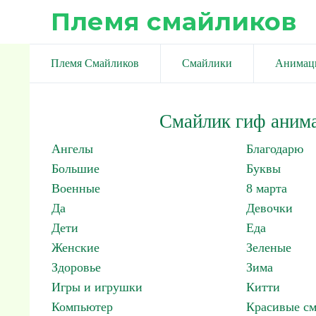
Племя смайликов
Племя Смайликов
Смайлики
Анимац
Смайлик гиф аним
Ангелы
Благодарю
Большие
Буквы
Военные
8 марта
Да
Девочки
Дети
Еда
Женские
Зеленые
Здоровье
Зима
Игры и игрушки
Китти
Компьютер
Красивые с