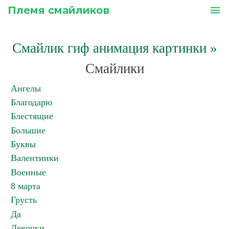
Племя смайликов
menu
Смайлик гиф анимация картинки
»
Смайлики
Ангелы
Благодарю
Блестящие
Большие
Буквы
Валентинки
Военные
8 марта
Грусть
Да
Девочки