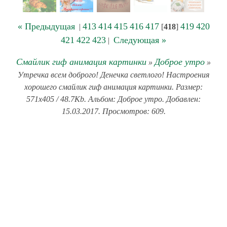
« Предыдущая
413
414
415
416
417
419
420
|
[
418
]
421
422
423
Следующая »
|
Смайлик гиф анимация картинки
Доброе утро
»
»
Утречка всем доброго! Денечка светлого! Настроения
хорошего смайлик гиф анимация картинки. Размер:
571x405 / 48.7Kb. Альбом: Доброе утро. Добавлен:
15.03.2017. Просмотров: 609.