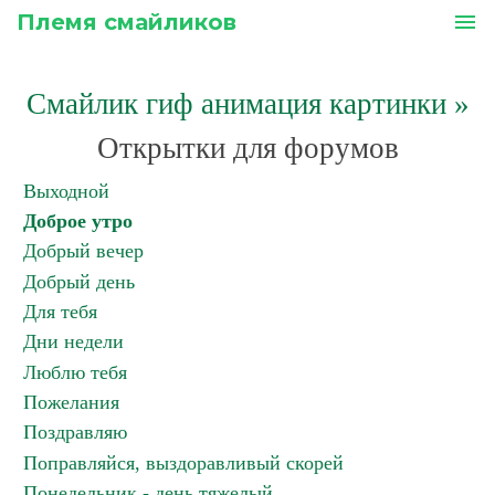
Племя смайликов
menu
Смайлик гиф анимация картинки
»
Открытки для форумов
Выходной
Доброе утро
Добрый вечер
Добрый день
Для тебя
Дни недели
Люблю тебя
Пожелания
Поздравляю
Поправляйся, выздоравливый скорей
Понедельник - день тяжелый