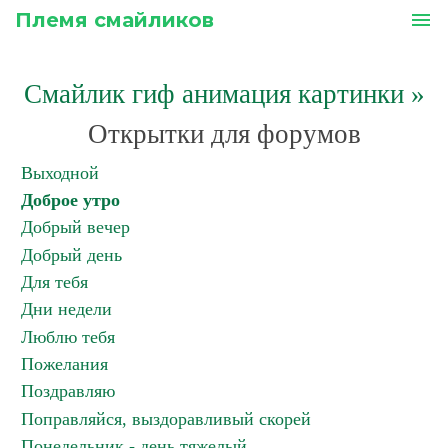
Племя смайликов
menu
Смайлик гиф анимация картинки
»
Открытки для форумов
Выходной
Доброе утро
Добрый вечер
Добрый день
Для тебя
Дни недели
Люблю тебя
Пожелания
Поздравляю
Поправляйся, выздоравливый скорей
Понедельник - день тяжелый