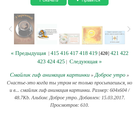
« Предыдущая
415
416
417
418
419
421
422
|
[
420
]
423
424
425
Следующая »
|
Смайлик гиф анимация картинки
Доброе утро
»
»
Счастье-это когда ты утром не только просыпаешься, но
и в... смайлик гиф анимация картинки. Размер: 604x604 /
48.7Kb. Альбом: Доброе утро. Добавлен: 15.03.2017.
Просмотров: 610.