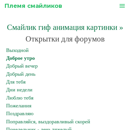
Племя смайликов
menu
Смайлик гиф анимация картинки
»
Открытки для форумов
Выходной
Доброе утро
Добрый вечер
Добрый день
Для тебя
Дни недели
Люблю тебя
Пожелания
Поздравляю
Поправляйся, выздоравливый скорей
Понедельник - день тяжелый