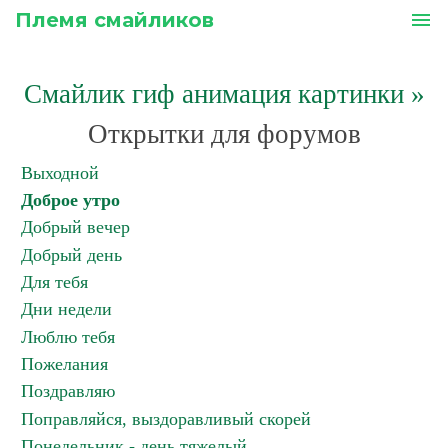
Племя смайликов
menu
Смайлик гиф анимация картинки
»
Открытки для форумов
Выходной
Доброе утро
Добрый вечер
Добрый день
Для тебя
Дни недели
Люблю тебя
Пожелания
Поздравляю
Поправляйся, выздоравливый скорей
Понедельник - день тяжелый