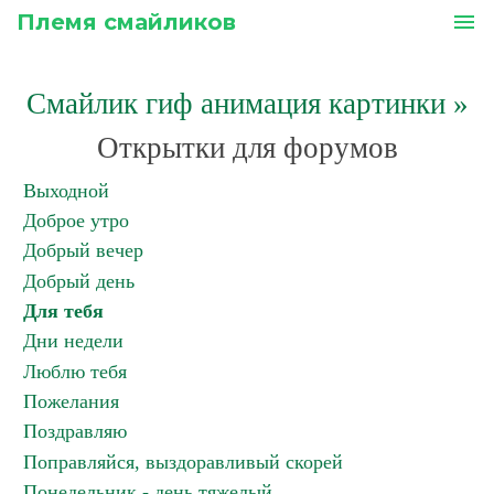
Племя смайликов
menu
Смайлик гиф анимация картинки
»
Открытки для форумов
Выходной
Доброе утро
Добрый вечер
Добрый день
Для тебя
Дни недели
Люблю тебя
Пожелания
Поздравляю
Поправляйся, выздоравливый скорей
Понедельник - день тяжелый