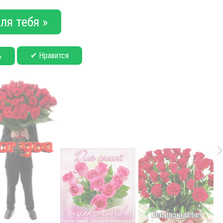
ля тебя »
✔ Нравится
ь