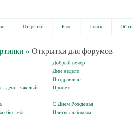
ии
Открытки
Блог
Поиск
Обрат
ртинки
»
Открытки для форумов
Добрый вечер
Дни недели
Поздравляю
 - день тяжелый
Привет
а
С Днем Рожденья
хо без тебя
Цветы любимым