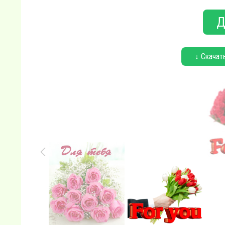
Д
↓ Скачат