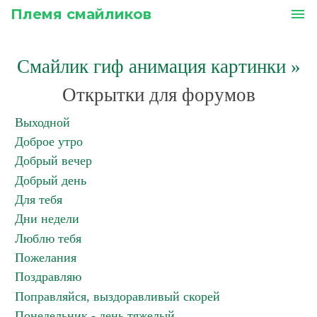
Племя смайликов
menu
Смайлик гиф анимация картинки
»
Открытки для форумов
Выходной
Доброе утро
Добрый вечер
Добрый день
Для тебя
Дни недели
Люблю тебя
Пожелания
Поздравляю
Поправляйся, выздоравливый скорей
Понедельник - день тяжелый