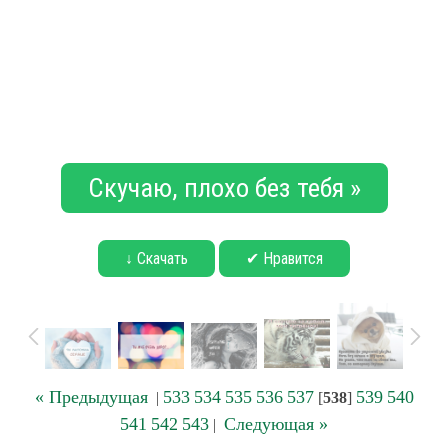
Скучаю, плохо без тебя »
↓ Скачать
✔ Нравится
« Предыдущая
533
534
535
536
537
539
540
|
[
538
]
541
542
543
Следующая »
|