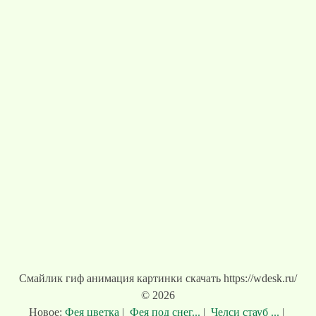
Смайлик гиф анимация картинки скачать https://wdesk.ru/
© 2026
Новое:
Фея цветка
|
Фея под снег...
|
Челси стауб ...
|