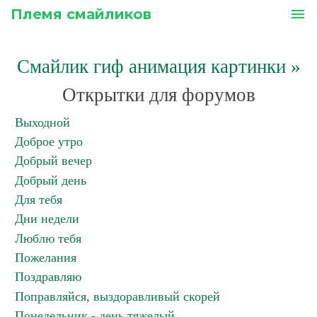
Племя смайликов
menu
Смайлик гиф анимация картинки
»
Открытки для форумов
Выходной
Доброе утро
Добрый вечер
Добрый день
Для тебя
Дни недели
Люблю тебя
Пожелания
Поздравляю
Поправляйся, выздоравливый скорей
Понедельник - день тяжелый