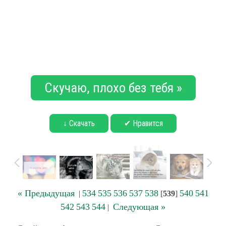
Скучаю, плохо без тебя »
↓ Скачать
✔ Нравится
« Предыдущая
534
535
536
537
538
540
541
|
[
539
]
542
543
544
Следующая »
|