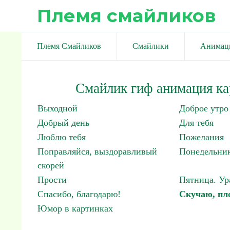
Племя смайликов
Племя Смайликов
Смайлики
Анимац
Смайлик гиф анимация ка
Выходной
Доброе утро
Добрый день
Для тебя
Люблю тебя
Пожелания
Поправляйся, выздоравливый
Понедельник
скорей
Прости
Пятница. Ур
Спасибо, благодарю!
Скучаю, пло
Юмор в картинках