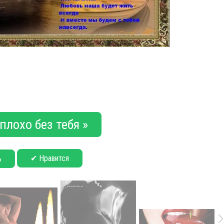
плохо без тебя »
✔ Нравится
ь