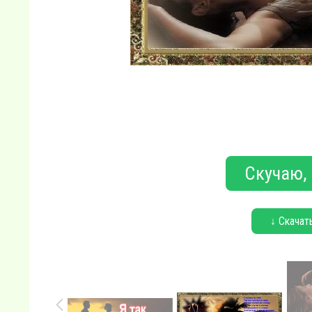
Скучаю, 
↓ Скачат