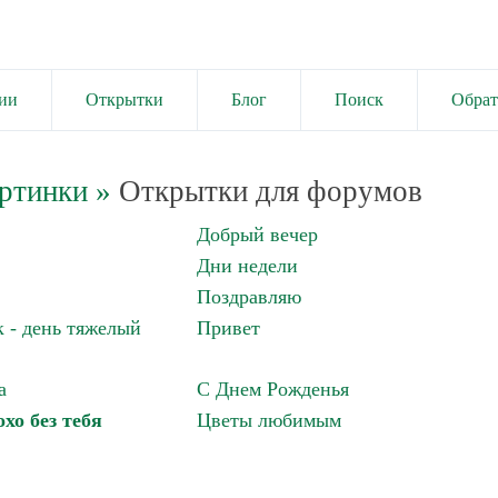
ии
Открытки
Блог
Поиск
Обрат
ртинки
»
Открытки для форумов
Добрый вечер
Дни недели
Поздравляю
 - день тяжелый
Привет
а
С Днем Рожденья
хо без тебя
Цветы любимым