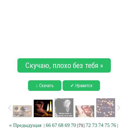
Скучаю, плохо без тебя »
↓ Скачать
✔ Нравится
« Предыдущая
66
67
68
69
70
72
73
74
75
76
|
[
71
]
|