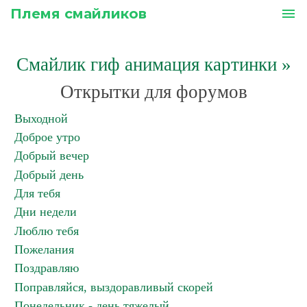
Племя смайликов
menu
Смайлик гиф анимация картинки
»
Открытки для форумов
Выходной
Доброе утро
Добрый вечер
Добрый день
Для тебя
Дни недели
Люблю тебя
Пожелания
Поздравляю
Поправляйся, выздоравливый скорей
Понедельник - день тяжелый