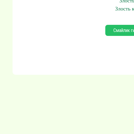
Злость
Злость 
Смайлик г