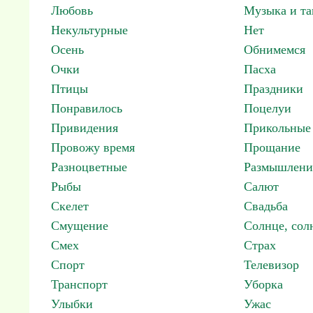
Любовь
Музыка и т
Некультурные
Нет
Осень
Обнимемся
Очки
Пасха
Птицы
Праздники
Понравилось
Поцелуи
Привидения
Прикольные
Провожу время
Прощание
Разноцветные
Размышлени
Рыбы
Салют
Скелет
Свадьба
Смущение
Солнце, со
Смех
Страх
Спорт
Телевизор
Транспорт
Уборка
Улыбки
Ужас