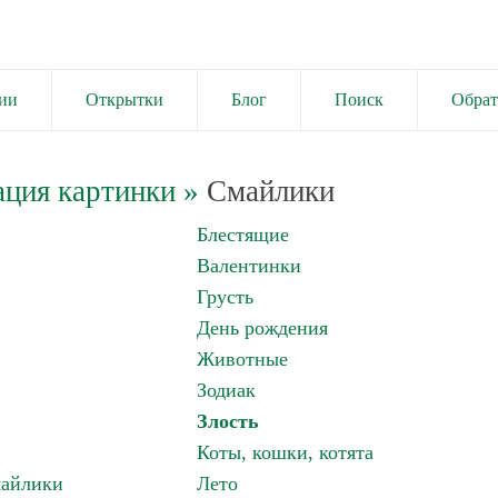
ии
Открытки
Блог
Поиск
Обрат
ация картинки
»
Смайлики
Блестящие
Валентинки
Грусть
День рождения
Животные
Зодиак
Злость
Коты, кошки, котята
майлики
Лето