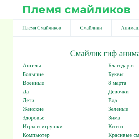
Племя смайликов
Племя Смайликов
Смайлики
Анимац
Смайлик гиф аним
Ангелы
Благодарю
Большие
Буквы
Военные
8 марта
Да
Девочки
Дети
Еда
Женские
Зеленые
Здоровье
Зима
Игры и игрушки
Китти
Компьютер
Красивые с