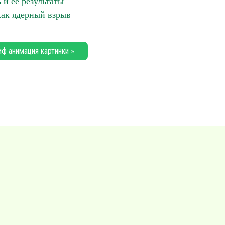
 и ее результаты
как ядерный взрыв
иф анимация картинки »