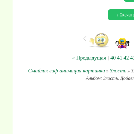
↓ Скачат
« Предыдущая
40
41
42
4
|
Смайлик гиф анимация картинки
Злость
»
» З
Альбом: Злость. Добавл