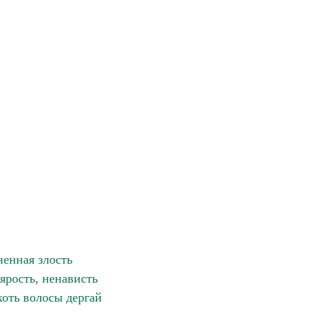
ненная злость
 ярость, ненависть
хоть волосы дергай