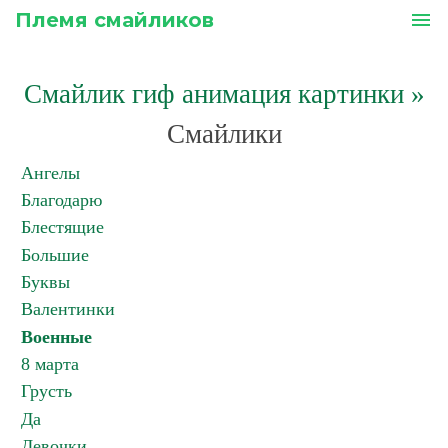
Племя смайликов
menu
Смайлик гиф анимация картинки
»
Смайлики
Ангелы
Благодарю
Блестящие
Большие
Буквы
Валентинки
Военные
8 марта
Грусть
Да
Девочки