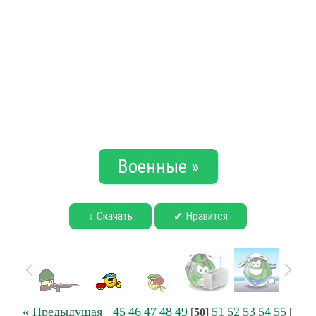
Военные »
↓ Скачать
✔ Нравится
« Предыдущая
45
46
47
48
49
51
52
53
54
55
|
[
50
]
|