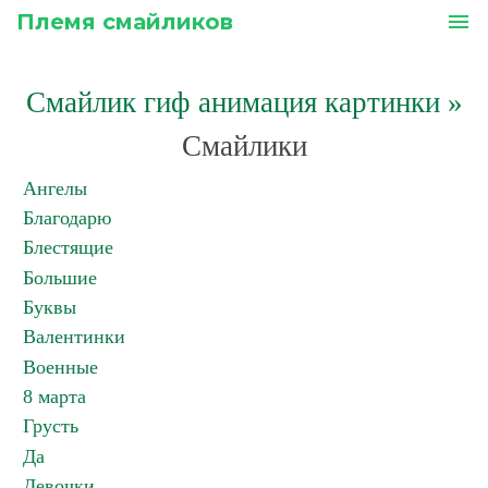
Племя смайликов
menu
Смайлик гиф анимация картинки
»
Смайлики
Ангелы
Благодарю
Блестящие
Большие
Буквы
Валентинки
Военные
8 марта
Грусть
Да
Девочки