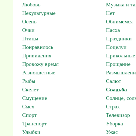
Любовь
Музыка и т
Некультурные
Нет
Осень
Обнимемся
Очки
Пасха
Птицы
Праздники
Понравилось
Поцелуи
Привидения
Прикольные
Провожу время
Прощание
Разноцветные
Размышлени
Рыбы
Салют
Скелет
Свадьба
Смущение
Солнце, со
Смех
Страх
Спорт
Телевизор
Транспорт
Уборка
Улыбки
Ужас