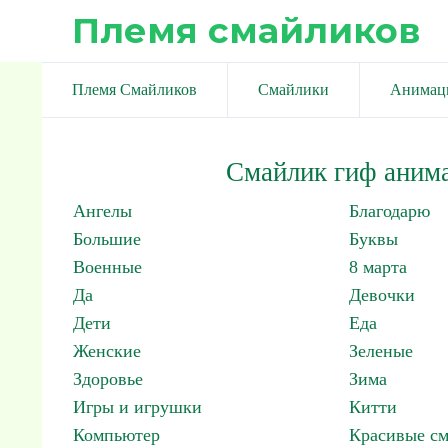
Племя смайликов
Племя Смайликов
Смайлики
Анимац
Смайлик гиф аним
Ангелы
Благодарю
Большие
Буквы
Военные
8 марта
Да
Девочки
Дети
Еда
Женские
Зеленые
Здоровье
Зима
Игры и игрушки
Китти
Компьютер
Красивые с