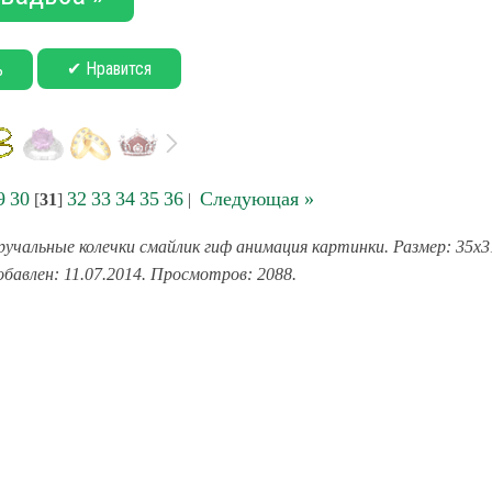
✔ Нравится
ь
9
30
32
33
34
35
36
Следующая »
[
31
]
|
учальные колечки смайлик гиф анимация картинки. Размер: 35x3
обавлен: 11.07.2014. Просмотров: 2088.