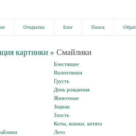
ии
Открытки
Блог
Поиск
Обрат
ация картинки
»
Смайлики
Блестящие
Валентинки
Грусть
День рождения
Животные
Зодиак
Злость
Коты, кошки, котята
майлики
Лето