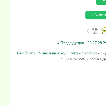
↓ Скачат
« Предыдущая
26
27
28
2
|
Смайлик гиф анимация картинки
Свадьба
»
» Обр
/ 5.7Kb. Альбом: Свадьба. Д