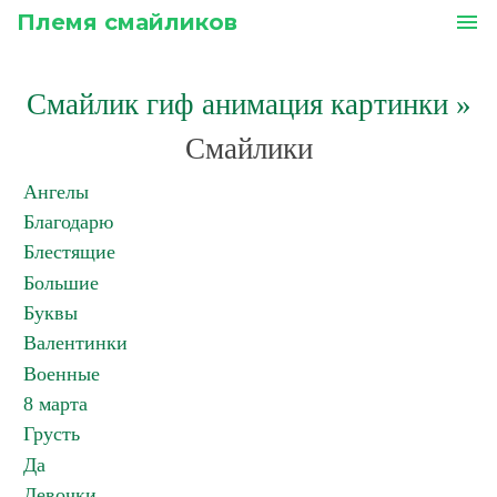
Племя смайликов
menu
Смайлик гиф анимация картинки
»
Смайлики
Ангелы
Благодарю
Блестящие
Большие
Буквы
Валентинки
Военные
8 марта
Грусть
Да
Девочки