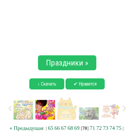
Праздники »
↓ Скачать
✔ Нравится
« Предыдущая
65
66
67
68
69
71
72
73
74
75
|
[
70
]
|