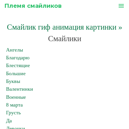
Племя смайликов
menu
Смайлик гиф анимация картинки
»
Смайлики
Ангелы
Благодарю
Блестящие
Большие
Буквы
Валентинки
Военные
8 марта
Грусть
Да
Девочки