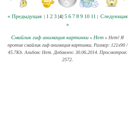
« Предыдущая
1
2
3
5
6
7
8
9
10
11
Следующая
|
[
4
]
|
»
Смайлик гиф анимация картинки
Нет
»
» Нет! Я
против смайлик гиф анимация картинки. Размер: 121x90 /
45.7Kb. Альбом: Нет. Добавлен: 30.06.2014. Просмотров:
2572.