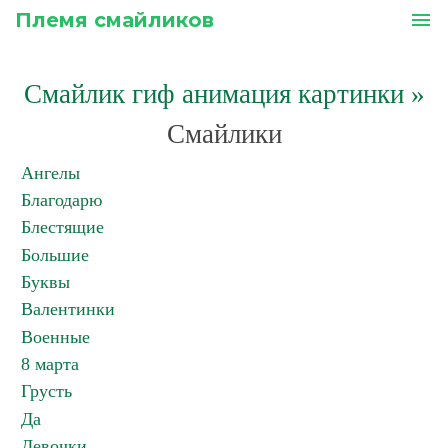
Племя смайликов
menu
Смайлик гиф анимация картинки
»
Смайлики
Ангелы
Благодарю
Блестящие
Большие
Буквы
Валентинки
Военные
8 марта
Грусть
Да
Девочки