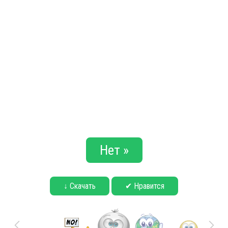
Нет »
↓ Скачать
✔ Нравится