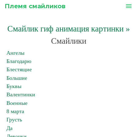
Племя смайликов
menu
Смайлик гиф анимация картинки
»
Смайлики
Ангелы
Благодарю
Блестящие
Большие
Буквы
Валентинки
Военные
8 марта
Грусть
Да
Девочки