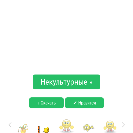
Некультурные »
↓ Скачать
✔ Нравится