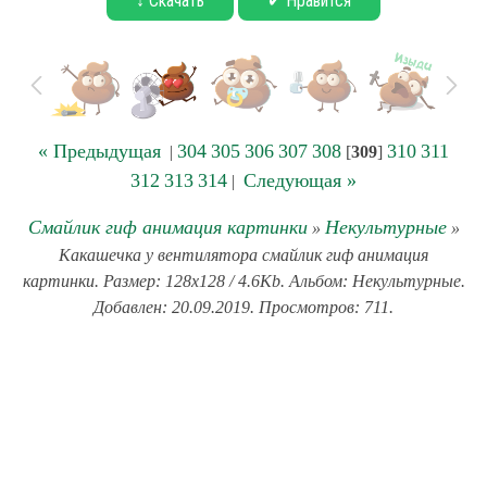
↓ Скачать
✔ Нравится
« Предыдущая
304
305
306
307
308
310
311
|
[
309
]
312
313
314
Следующая »
|
Смайлик гиф анимация картинки
Некультурные
»
»
Какашечка у вентилятора смайлик гиф анимация
картинки. Размер: 128x128 / 4.6Kb. Альбом: Некультурные.
Добавлен: 20.09.2019. Просмотров: 711.