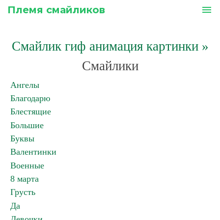
Племя смайликов
menu
Смайлик гиф анимация картинки
»
Смайлики
Ангелы
Благодарю
Блестящие
Большие
Буквы
Валентинки
Военные
8 марта
Грусть
Да
Девочки