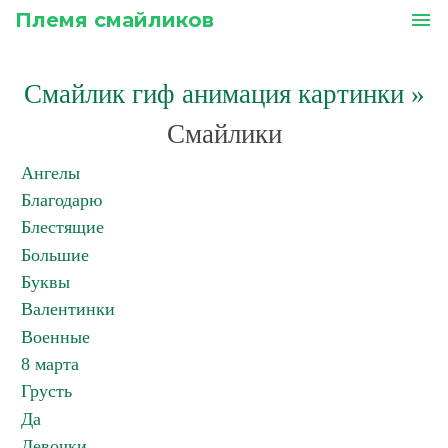
Племя смайликов
menu
Смайлик гиф анимация картинки
»
Смайлики
Ангелы
Благодарю
Блестящие
Большие
Буквы
Валентинки
Военные
8 марта
Грусть
Да
Девочки