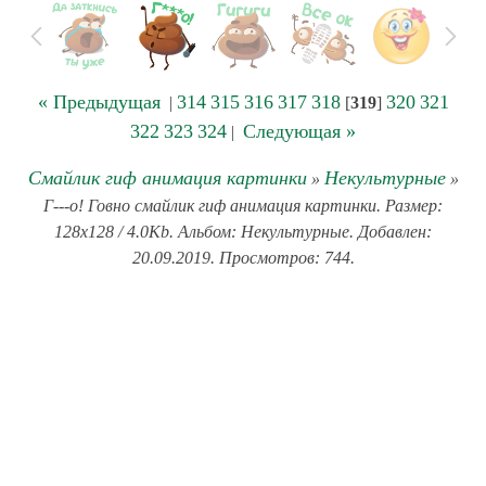
« Предыдущая
314
315
316
317
318
320
321
|
[
319
]
322
323
324
Следующая »
|
Смайлик гиф анимация картинки
Некультурные
»
»
Г---о! Говно смайлик гиф анимация картинки. Размер:
128x128 / 4.0Kb. Альбом: Некультурные. Добавлен:
20.09.2019. Просмотров: 744.