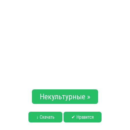
Некультурные »
↓ Скачать
✔ Нравится