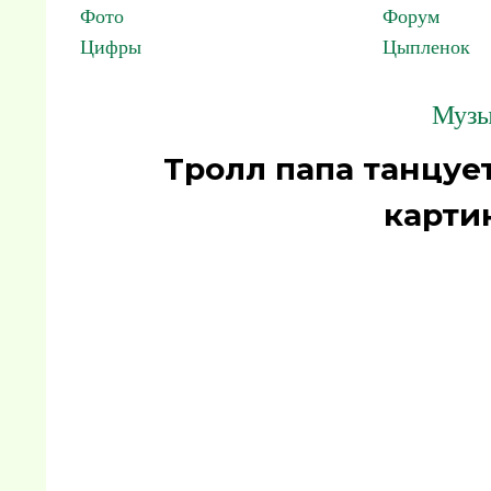
Фото
Форум
Цифры
Цыпленок
Музы
Тролл папа танцуе
карти