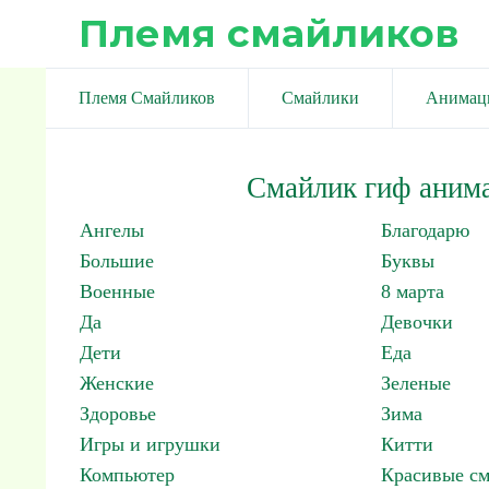
Племя смайликов
Племя Смайликов
Смайлики
Анимац
Смайлик гиф аним
Ангелы
Благодарю
Большие
Буквы
Военные
8 марта
Да
Девочки
Дети
Еда
Женские
Зеленые
Здоровье
Зима
Игры и игрушки
Китти
Компьютер
Красивые с