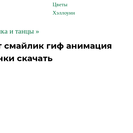
Цветы
Хэллоуин
ка и танцы »
т смайлик гиф анимация
нки скачать