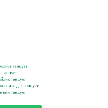
олист танцует
Танцует
йлик танцует
чках и кедах танцует
гвин танцует