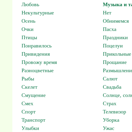
Любовь
Музыка и т
Некультурные
Нет
Осень
Обнимемся
Очки
Пасха
Птицы
Праздники
Понравилось
Поцелуи
Привидения
Прикольные
Провожу время
Прощание
Разноцветные
Размышлени
Рыбы
Салют
Скелет
Свадьба
Смущение
Солнце, со
Смех
Страх
Спорт
Телевизор
Транспорт
Уборка
Улыбки
Ужас