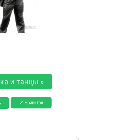
ка и танцы »
✔ Нравится
ь