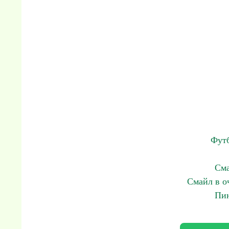
Футб
Сма
Смайл в о
Пин