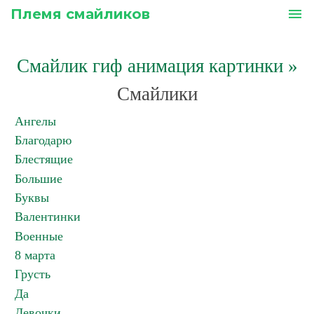
Племя смайликов
menu
Смайлик гиф анимация картинки
»
Смайлики
Ангелы
Благодарю
Блестящие
Большие
Буквы
Валентинки
Военные
8 марта
Грусть
Да
Девочки