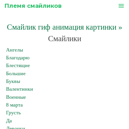
Племя смайликов
menu
Смайлик гиф анимация картинки
»
Смайлики
Ангелы
Благодарю
Блестящие
Большие
Буквы
Валентинки
Военные
8 марта
Грусть
Да
Девочки