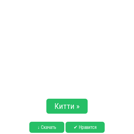
Китти »
↓ Скачать
✔ Нравится