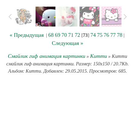
« Предыдущая
68
69
70
71
72
74
75
76
77
78
|
[
73
]
|
Следующая »
Смайлик гиф анимация картинки
Китти
»
» Китти
смайлик гиф анимация картинки. Размер: 150x150 / 20.7Kb.
Альбом: Китти. Добавлен: 29.05.2015. Просмотров: 685.