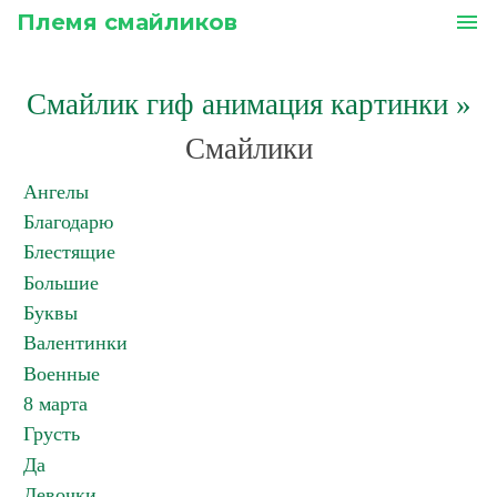
Племя смайликов
menu
Смайлик гиф анимация картинки
»
Смайлики
Ангелы
Благодарю
Блестящие
Большие
Буквы
Валентинки
Военные
8 марта
Грусть
Да
Девочки