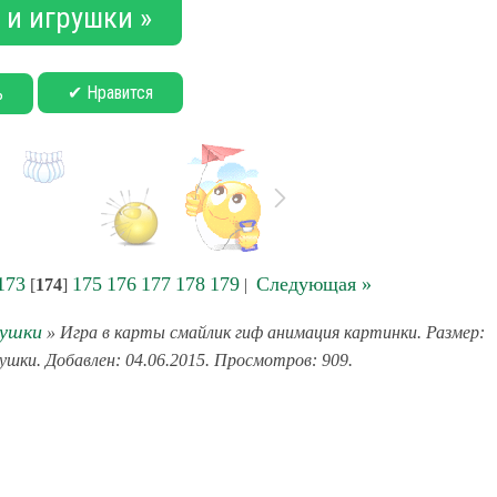
 и игрушки »
✔ Нравится
ь
173
175
176
177
178
179
Следующая »
[
174
]
|
рушки
» Игра в карты смайлик гиф анимация картинки. Размер:
рушки. Добавлен: 04.06.2015. Просмотров: 909.