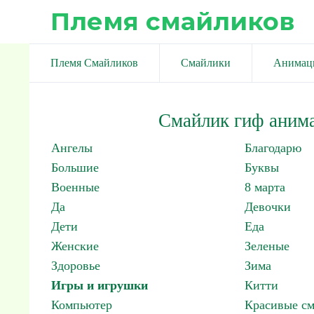
Племя смайликов
Племя Смайликов
Смайлики
Анимац
Смайлик гиф аним
Ангелы
Благодарю
Большие
Буквы
Военные
8 марта
Да
Девочки
Дети
Еда
Женские
Зеленые
Здоровье
Зима
Игры и игрушки
Китти
Компьютер
Красивые с