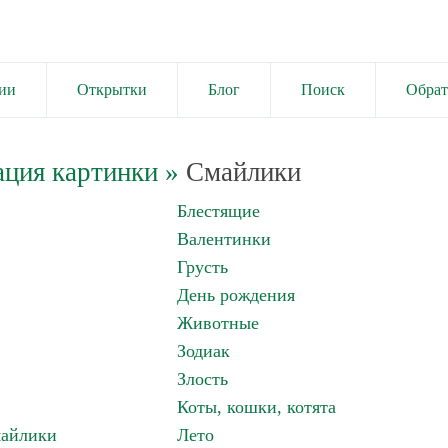
ии
Открытки
Блог
Поиск
Обрат
ация картинки
»
Смайлики
Блестящие
Валентинки
Грусть
День рождения
Животные
Зодиак
Злость
Коты, кошки, котята
майлики
Лето