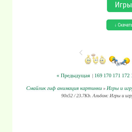
Игры
↓ Скачат
« Предыдущая
169
170
171
172
|
Смайлик гиф анимация картинки
Игры и иг
»
90x52 / 23.7Kb. Альбом: Игры и иг