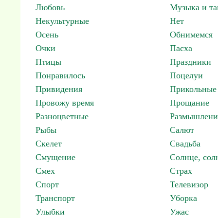
Любовь
Музыка и т
Некультурные
Нет
Осень
Обнимемся
Очки
Пасха
Птицы
Праздники
Понравилось
Поцелуи
Привидения
Прикольные
Провожу время
Прощание
Разноцветные
Размышлени
Рыбы
Салют
Скелет
Свадьба
Смущение
Солнце, со
Смех
Страх
Спорт
Телевизор
Транспорт
Уборка
Улыбки
Ужас