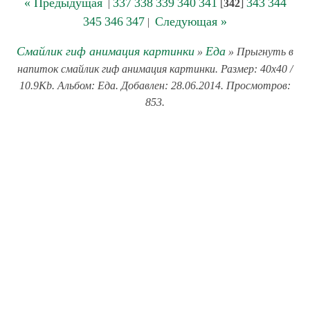
« Предыдущая
337
338
339
340
341
343
344
|
[
342
]
345
346
347
Следующая »
|
Смайлик гиф анимация картинки
Еда
»
» Прыгнуть в
напиток смайлик гиф анимация картинки. Размер: 40x40 /
10.9Kb. Альбом: Еда. Добавлен: 28.06.2014. Просмотров:
853.