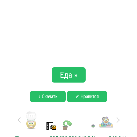
Еда »
↓ Скачать
✔ Нравится