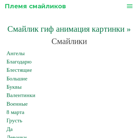
Племя смайликов
menu
Смайлик гиф анимация картинки
»
Смайлики
Ангелы
Благодарю
Блестящие
Большие
Буквы
Валентинки
Военные
8 марта
Грусть
Да
Девочки