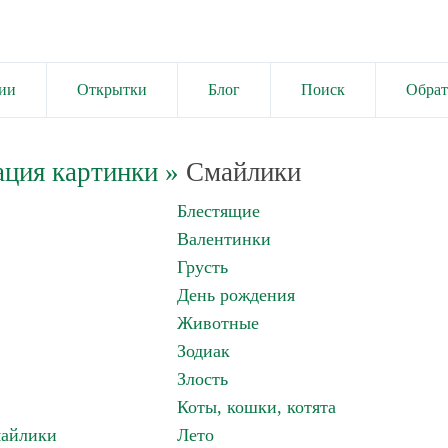
ии
Открытки
Блог
Поиск
Обрат
ация картинки
»
Смайлики
Блестящие
Валентинки
Грусть
День рождения
Животные
Зодиак
Злость
Коты, кошки, котята
майлики
Лето