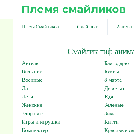
Племя смайликов
Племя Смайликов
Смайлики
Анимац
Смайлик гиф аним
Ангелы
Благодарю
Большие
Буквы
Военные
8 марта
Да
Девочки
Дети
Еда
Женские
Зеленые
Здоровье
Зима
Игры и игрушки
Китти
Компьютер
Красивые с