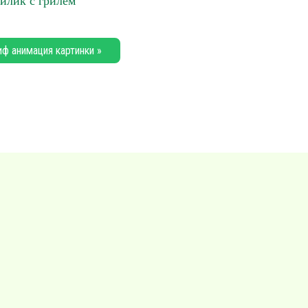
йлик с грилем
иф анимация картинки »