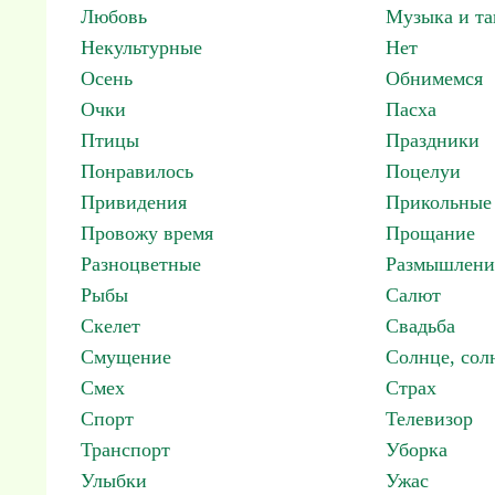
Любовь
Музыка и т
Некультурные
Нет
Осень
Обнимемся
Очки
Пасха
Птицы
Праздники
Понравилось
Поцелуи
Привидения
Прикольные
Провожу время
Прощание
Разноцветные
Размышлени
Рыбы
Салют
Скелет
Свадьба
Смущение
Солнце, со
Смех
Страх
Спорт
Телевизор
Транспорт
Уборка
Улыбки
Ужас