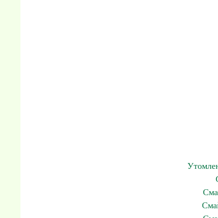
Утомле
Сма
Сма