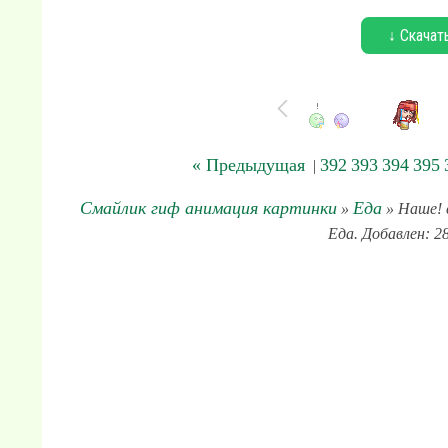
↓ Скачат
« Предыдущая
392
393
394
395
|
Смайлик гиф анимация картинки
Еда
»
» Наше! с
Еда. Добавлен: 2