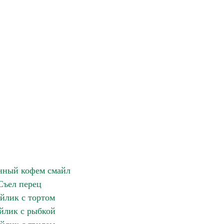
нный кофем смайл
Съел перец
йлик с тортом
йлик с рыбкой