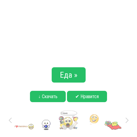
Еда »
↓ Скачать
✔ Нравится