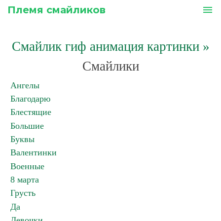
Племя смайликов
menu
Смайлик гиф анимация картинки
»
Смайлики
Ангелы
Благодарю
Блестящие
Большие
Буквы
Валентинки
Военные
8 марта
Грусть
Да
Девочки