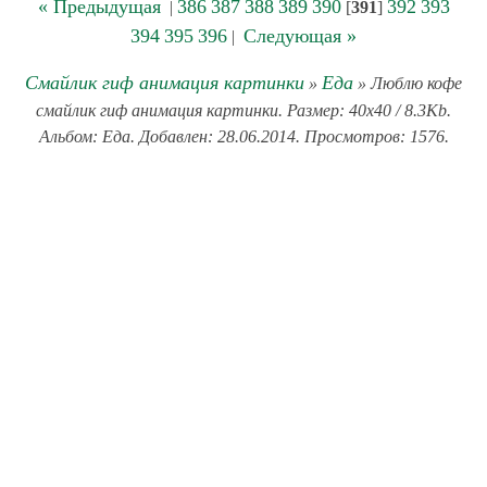
« Предыдущая
386
387
388
389
390
392
393
|
[
391
]
394
395
396
Следующая »
|
Смайлик гиф анимация картинки
Еда
»
» Люблю кофе
смайлик гиф анимация картинки. Размер: 40x40 / 8.3Kb.
Альбом: Еда. Добавлен: 28.06.2014. Просмотров: 1576.