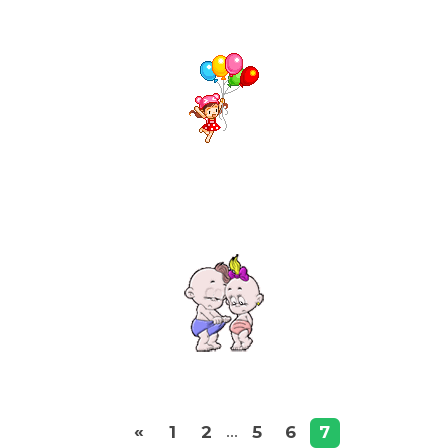
«
1
2
5
6
7
...