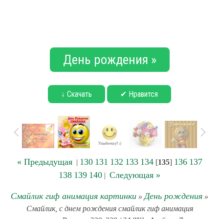
День рождения »
↓ Скачать
✔ Нравится
« Предыдущая
130
131
132
133
134
136
137
|
[
135
]
138
139
140
Следующая »
|
Смайлик гиф анимация картинки
День рождения
»
»
Смайлик, с днем рождения смайлик гиф анимация