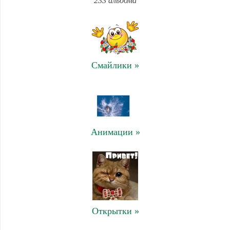
233 альбома
Смайлики »
Анимации »
Открытки »