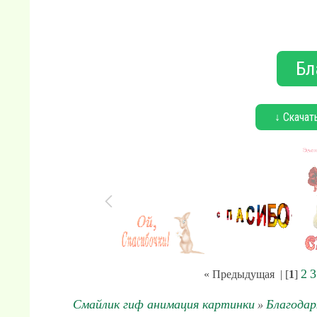
Бл
↓ Скачат
2
3
« Предыдущая
| [
1
]
Смайлик гиф анимация картинки
Благода
»