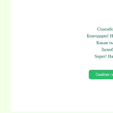
Спасибо
Благодарю! Н
Какая т
Залюб
Super! Н
Смайлик г