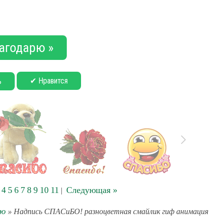
агодарю »
✔ Нравится
ь
4
5
6
7
8
9
10
11
Следующая »
|
рю
» Надпись СПАСиБО! разноцветная смайлик гиф анимация