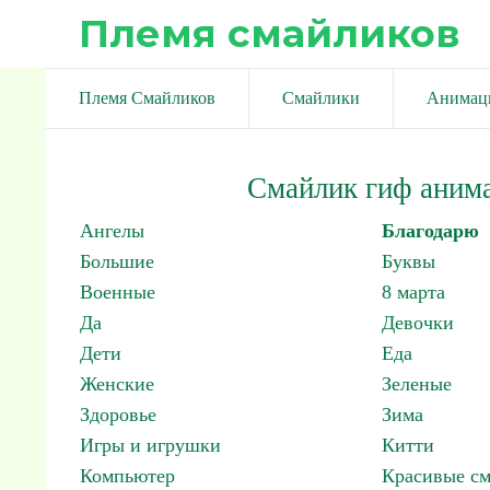
Племя смайликов
Племя Смайликов
Смайлики
Анимац
Смайлик гиф аним
Ангелы
Благодарю
Большие
Буквы
Военные
8 марта
Да
Девочки
Дети
Еда
Женские
Зеленые
Здоровье
Зима
Игры и игрушки
Китти
Компьютер
Красивые с