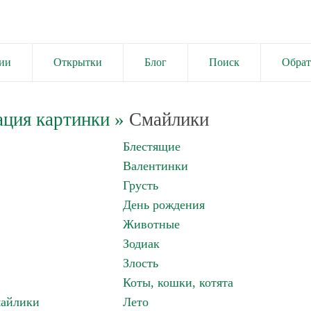
ии
Открытки
Блог
Поиск
Обрат
ация картинки
»
Смайлики
Блестящие
Валентинки
Грусть
День рождения
Животные
Зодиак
Злость
Коты, кошки, котята
майлики
Лето