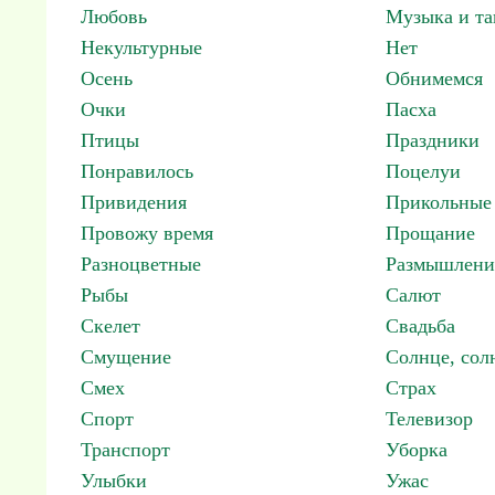
Любовь
Музыка и т
Некультурные
Нет
Осень
Обнимемся
Очки
Пасха
Птицы
Праздники
Понравилось
Поцелуи
Привидения
Прикольные
Провожу время
Прощание
Разноцветные
Размышлени
Рыбы
Салют
Скелет
Свадьба
Смущение
Солнце, со
Смех
Страх
Спорт
Телевизор
Транспорт
Уборка
Улыбки
Ужас