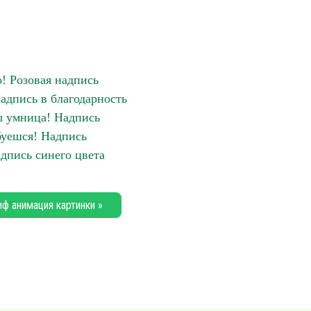
! Розовая надпись
адпись в благодарность
ы умница! Надпись
уешся! Надпись
адпись синего цвета
иф анимация картинки »