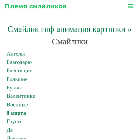
Племя смайликов
menu
Смайлик гиф анимация картинки
»
Смайлики
Ангелы
Благодарю
Блестящие
Большие
Буквы
Валентинки
Военные
8 марта
Грусть
Да
Девочки