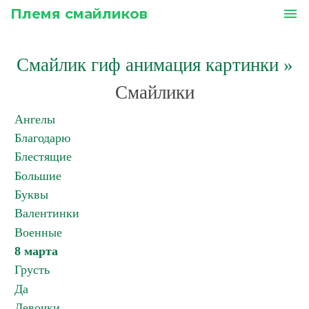
Племя смайликов
menu
Смайлик гиф анимация картинки
»
Смайлики
Ангелы
Благодарю
Блестящие
Большие
Буквы
Валентинки
Военные
8 марта
Грусть
Да
Девочки