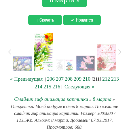
↓ Скачать
✔ Нравится
« Предыдущая
206
207
208
209
210
212
213
|
[
211
]
214
215
216
Следующая »
|
Смайлик гиф анимация картинки
8 марта
»
»
Открытки. Моей подруге в день 8 марта. Пожелание
смайлик гиф анимация картинки. Размер: 300x600 /
123.5Kb. Альбом: 8 марта. Добавлен: 07.03.2017.
Просмотров: 688.