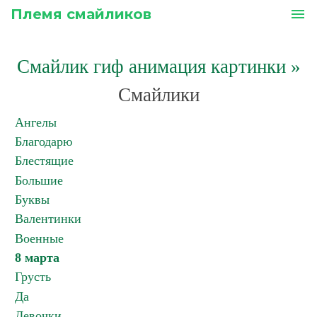
Племя смайликов
menu
Смайлик гиф анимация картинки
»
Смайлики
Ангелы
Благодарю
Блестящие
Большие
Буквы
Валентинки
Военные
8 марта
Грусть
Да
Девочки