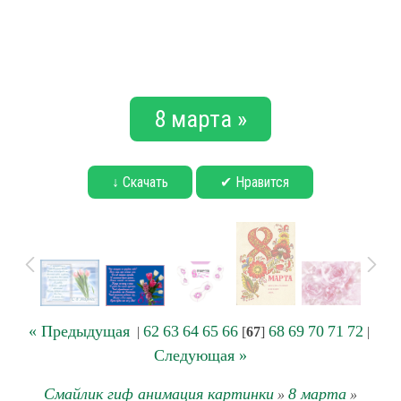
8 марта »
↓ Скачать
✔ Нравится
« Предыдущая
62
63
64
65
66
68
69
70
71
72
|
[
67
]
|
Следующая »
Смайлик гиф анимация картинки
8 марта
»
»