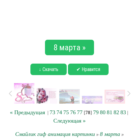
8 марта »
↓ Скачать
✔ Нравится
« Предыдущая
73
74
75
76
77
79
80
81
82
83
|
[
78
]
|
Следующая »
Смайлик гиф анимация картинки
8 марта
»
»