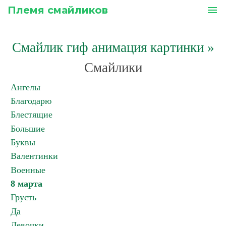
Племя смайликов
menu
Смайлик гиф анимация картинки
»
Смайлики
Ангелы
Благодарю
Блестящие
Большие
Буквы
Валентинки
Военные
8 марта
Грусть
Да
Девочки