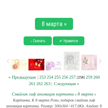
8 марта »
↓ Скачать
✔ Нравится
« Предыдущая
253
254
255
256
257
259
260
|
[
258
]
261
262
263
Следующая »
|
Смайлик гиф анимация картинки
8 марта
»
»
Картинка. К 8 марта Розы, подарок смайлик гиф
анимация картинки. Размер: 500x364 / 417.0Kb. Альбом: 8