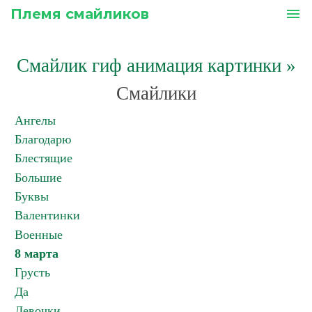
Племя смайликов
menu
Смайлик гиф анимация картинки
»
Смайлики
Ангелы
Благодарю
Блестящие
Большие
Буквы
Валентинки
Военные
8 марта
Грусть
Да
Девочки